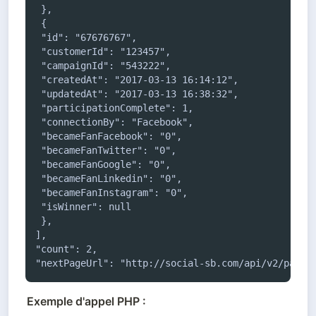
 },

 {

 "id": "67676767",

 "customerId": "123457",

 "campaignId": "543222",

 "createdAt": "2017-03-13 16:14:12",

 "updatedAt": "2017-03-13 16:38:32",

 "participationComplete": 1,

 "connectionBy": "Facebook",

 "becameFanFacebook": "0",

 "becameFanTwitter": "0",

 "becameFanGoogle": "0",

 "becameFanLinkedin": "0",

 "becameFanInstagram": "0",

 "isWinner": null

 },

],

"count": 2,

"nextPageUrl": "http://social-sb.com/api/v2/parti
Exemple d'appel PHP :