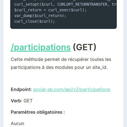
curl_setopt($curl, CURLOPT_RETURNTRANSFER, true);

$curl_return = curl_exec($curl);

var_dump($curl_return);

curl_close($curl);
/participations
(GET)
Cette méthode permet de récupérer toutes les 
participations à des modules pour un site_id.
Endpoint
: 
social-sb.com/api/v2/participations
Verb
: GET
Paramètres obligatoires :
Aucun