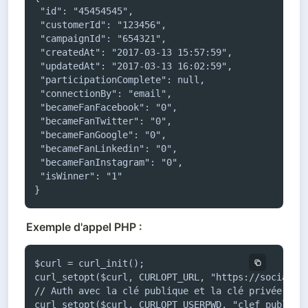
 "id": "45454545",

 "customerId": "123456",

 "campaignId": "654321",

 "createdAt": "2017-03-13 15:57:59",

 "updatedAt": "2017-03-13 16:02:59",

 "participationComplete": null,

 "connectionBy": "email",

 "becameFanFacebook": "0",

 "becameFanTwitter": "0",

 "becameFanGoogle": "0",

 "becameFanLinkedin": "0",

 "becameFanInstagram": "0",

 "isWinner": "1"

}
Exemple d'appel PHP :
$curl = curl_init();

curl_setopt($curl, CURLOPT_URL, "https://social-sb
// Auth avec la clé publique et la clé privée (voi
curl_setopt($curl, CURLOPT_USERPWD, "clef_public:c