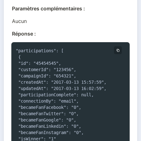
Paramètres complémentaires :
Aucun
Réponse :
"participations": [

 {

 "id": "45454545",

 "customerId": "123456",

 "campaignId": "654321",

 "createdAt": "2017-03-13 15:57:59",

 "updatedAt": "2017-03-13 16:02:59",

 "participationComplete": null,

 "connectionBy": "email",

 "becameFanFacebook": "0",

 "becameFanTwitter": "0",

 "becameFanGoogle": "0",

 "becameFanLinkedin": "0",

 "becameFanInstagram": "0",

 "isWinner": "1"
