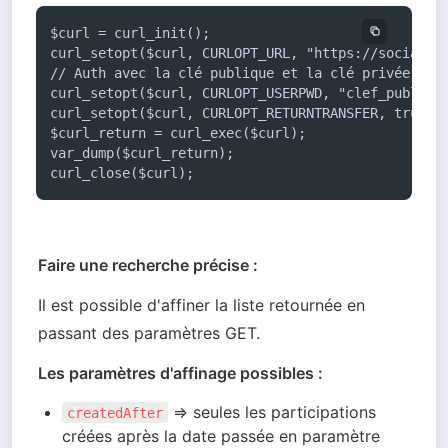
$curl = curl_init();

curl_setopt($curl, CURLOPT_URL, "https://social-sb
// Auth avec la clé publique et la clé privée (voi
curl_setopt($curl, CURLOPT_USERPWD, "clef_public:c
curl_setopt($curl, CURLOPT_RETURNTRANSFER, true);

$curl_return = curl_exec($curl);

var_dump($curl_return);

curl_close($curl);
Faire une recherche précise :
Il est possible d'affiner la liste retournée en 
passant des paramètres GET.
Les paramètres d'affinage possibles :
 ⇒ seules les participations 
createdAfter
créées après la date passée en paramètre 